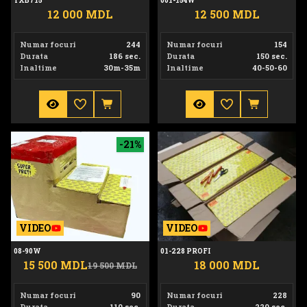
TXB715
001-154W
12 000 MDL
12 500 MDL
Numar focuri
244
Numar focuri
154
Durata
186 sec.
Durata
150 sec.
Inaltime
30m-35m
Inaltime
40-50-60
08-90W
01-228 PROFI
-21%
VIDEO
VIDEO
08-90W
01-228 PROFI
15 500 MDL
18 000 MDL
19 500 MDL
Numar focuri
90
Numar focuri
228
Durata
110 sec.
Durata
220 sec.