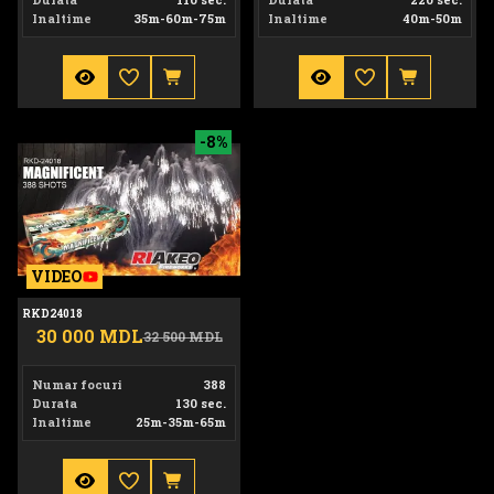
Inaltime
35m-60m-75m
Inaltime
40m-50m
RKD24018
-8%
VIDEO
RKD24018
30 000 MDL
32 500 MDL
Numar focuri
388
Durata
130 sec.
Inaltime
25m-35m-65m