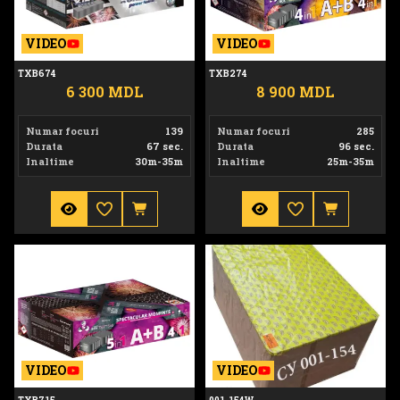
VIDEO
VIDEO
TXB674
TXB274
6 300 MDL
8 900 MDL
Numar focuri
139
Numar focuri
285
Durata
67 sec.
Durata
96 sec.
Inaltime
30m-35m
Inaltime
25m-35m
TXB715
001-154W
VIDEO
VIDEO