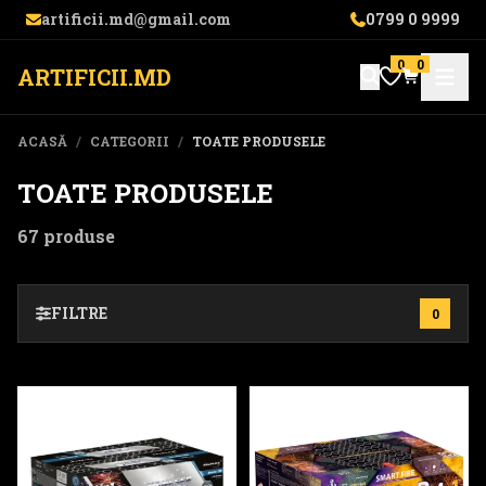
artificii.md@gmail.com
0799 0 9999
0
0
ARTIFICII.MD
ACASĂ
/
CATEGORII
/
TOATE PRODUSELE
TOATE PRODUSELE
67 produse
FILTRE
0
TXB674
TXB274