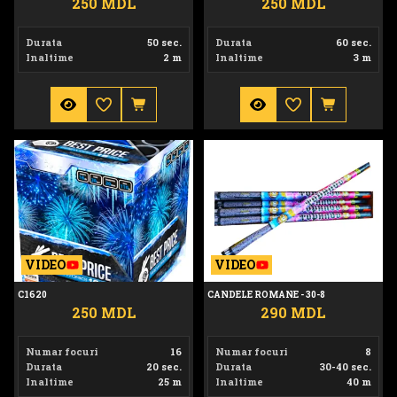
250 MDL
250 MDL
Durata
50 sec.
Durata
60 sec.
Inaltime
2 m
Inaltime
3 m
C1620
Candele Romane - 30-8
VIDEO
VIDEO
C1620
CANDELE ROMANE - 30-8
250 MDL
290 MDL
Numar focuri
16
Numar focuri
8
Durata
20 sec.
Durata
30-40 sec.
Inaltime
25 m
Inaltime
40 m