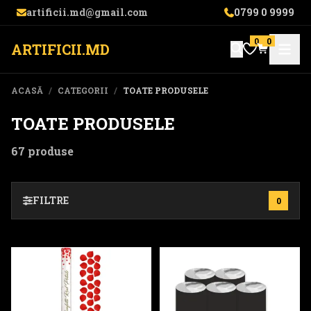
artificii.md@gmail.com
0799 0 9999
0
0
ARTIFICII.MD
ACASĂ
/
CATEGORII
/
TOATE PRODUSELE
TOATE PRODUSELE
67 produse
FILTRE
0
Confetti - PC60
Havuz Rece - MF001-106