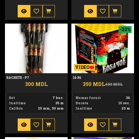
Rachete - P7
14-36
-22%
VIDEO
RACHETE - P7
14-36
300 MDL
350 MDL
450 MDL
Set
7 buc.
Numar focuri
36
Inaltime
35 m
Durata
15 sec.
Calibru
25 mm, 30 mm
Inaltime
20 m