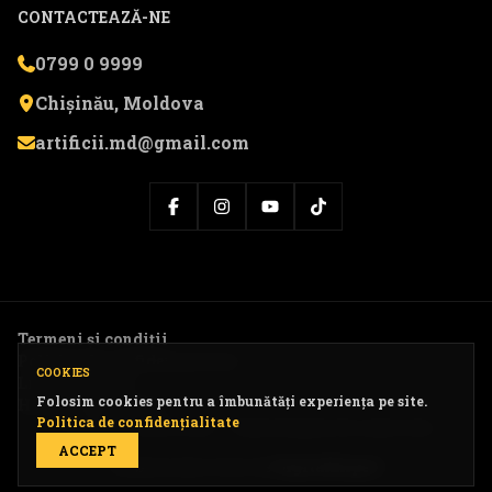
CONTACTEAZĂ-NE
0799 0 9999
Chișinău, Moldova
artificii.md@gmail.com
Termeni și condiții
Politica de confidențialitate
COOKIES
Livrare și retur
Folosim cookies pentru a îmbunătăți experiența pe site.
Harta website-ului
Politica de confidențialitate
© 2026 Artificii.md — Toate drepturile rezervate.
ACCEPT
Website dezvoltat de
DigitalExpert