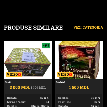
PRODUSE SIMILARE
VEZI CATEGORIA
09-94
30-36-3
-9%
VIDEO
VIDEO
09-94
30-36-3
3 000 MDL
1 500 MDL
3 300 MDL
Durata
75 sec.
Calibru
30 mm
Numar focuri
94
Inaltime
35 m
Calibru
20mm-30mm
Durata
55 sec.