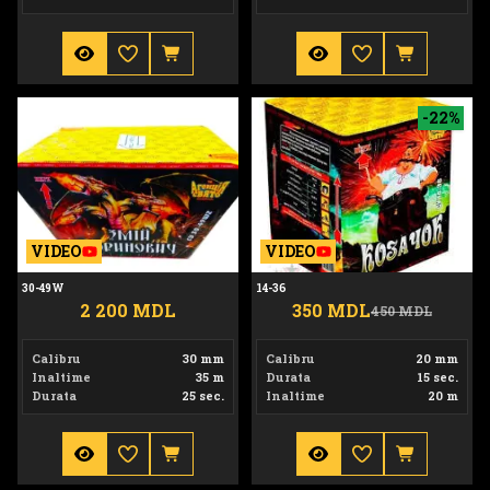
30-49W
14-36
-22%
VIDEO
VIDEO
30-49W
14-36
2 200 MDL
350 MDL
450 MDL
Calibru
30 mm
Calibru
20 mm
Inaltime
35 m
Durata
15 sec.
Durata
25 sec.
Inaltime
20 m