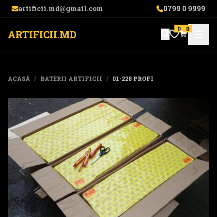
artificii.md@gmail.com
0799 0 9999
0
0
ARTIFICII.MD
ACASĂ
/
BATERII ARTIFICII
/
01-228 PROFI