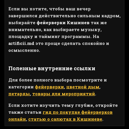
Если вы хотите, чтобы ваш вечер
завершился действительно сильным кадром,
выбирайте
фейерверки Кишинев
так же
внимательно, как выбираете музыку,
площадку и тайминг программы. На
artificii.md
это проще сделать спокойно и
осмысленно.
Полезные внутренние ссылки
Для более полного выбора посмотрите и
категории
фейерверки
,
цветной дым
,
петарды
,
товары для мероприятий
.
Если хотите изучить тему глубже, откройте
также статьи
гид по покупке фейерверков
онлайн
,
статью о салютах в Кишиневе
.