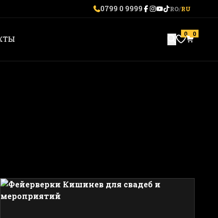
0799 0 9999
RO
/
RU
0
0
КТЫ