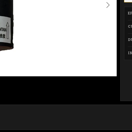
E
C
D
I