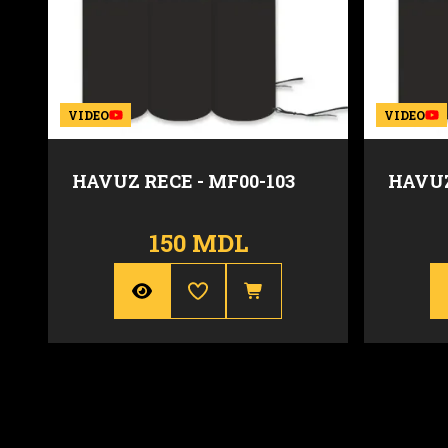
VIDEO
VIDEO
HAVUZ RECE - MF00-103
HAVUZ
150 MDL
Durata
30 sec.
Durata
Inaltime
3 m
Inaltime