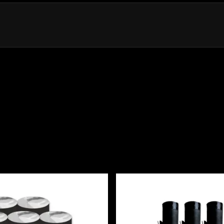
e - MF001-106
Havuz Rece - XT1063