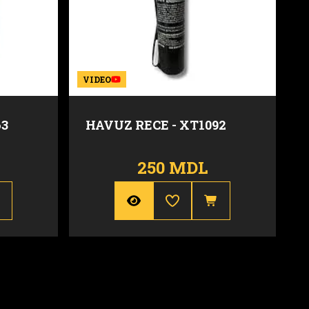
VIDEO
63
HAVUZ RECE - XT1092
250 MDL
2 m
Durata
60 sec.
50 sec.
Inaltime
3 m