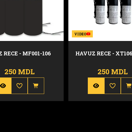
VIDEO
 RECE - MF001-106
HAVUZ RECE - XT10
250 MDL
250 MDL
50 sec.
Inaltime
3 m
Durata