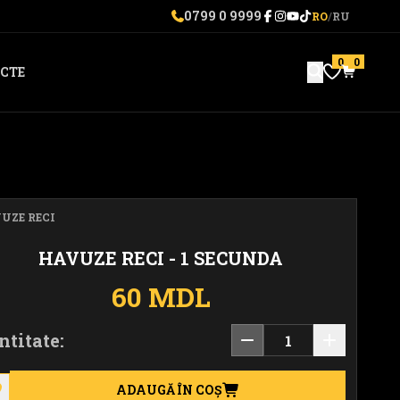
0799 0 9999
RO
/
RU
0
0
CTE
UZE RECI
HAVUZE RECI - 1 SECUNDA
60 MDL
ntitate:
ADAUGĂ ÎN COȘ