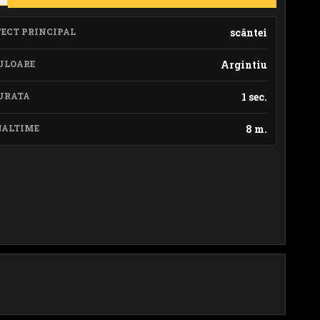
FECT PRINCIPAL
scântei
ULOARE
Argintiu
URATA
1 sec.
NALTIME
8 m.