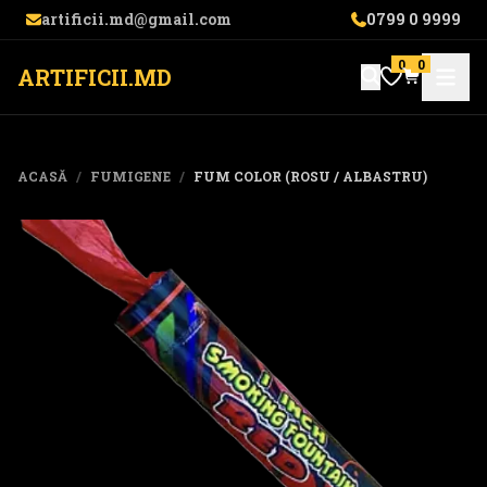
artificii.md@gmail.com
0799 0 9999
0
0
ARTIFICII.MD
ACASĂ
/
FUMIGENE
/
FUM COLOR (ROSU / ALBASTRU)