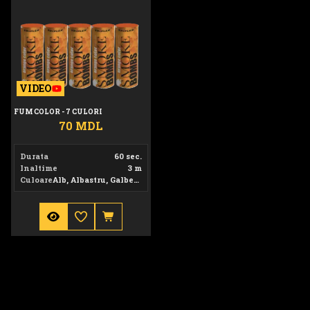
VIDEO
FUM COLOR - 7 CULORI
70 MDL
Durata
60 sec.
Inaltime
3 m
Culoare
Alb, Albastru, Galben, Negru, Orange, Roșu, Verde