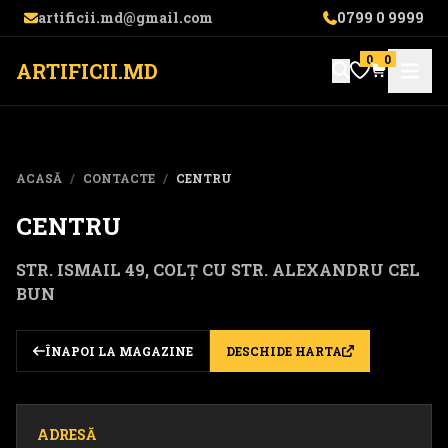
artificii.md@gmail.com
0799 0 9999
0
0
ARTIFICII.MD
ACASĂ
/
CONTACTE
/
CENTRU
CENTRU
STR. ISMAIL 49, COLȚ CU STR. ALEXANDRU CEL
BUN
ÎNAPOI LA MAGAZINE
DESCHIDE HARTA
ADRESĂ