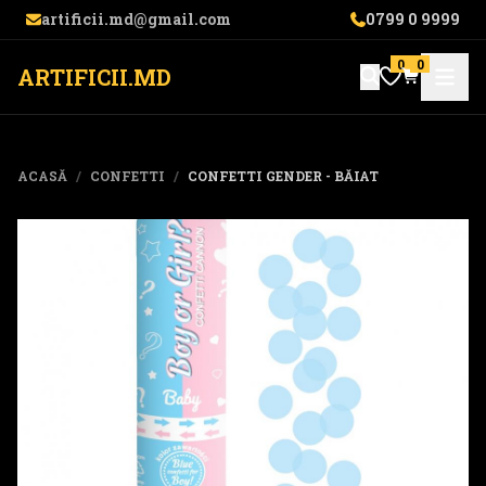
artificii.md@gmail.com
0799 0 9999
0
0
ARTIFICII.MD
ACASĂ
/
CONFETTI
/
CONFETTI GENDER - BĂIAT