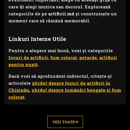
care îți alegi muzica sau decorul. Explorează
categoriile de pe
artificii.md
și construiește un
moment care să rămână memorabil.
Linkuri Interne Utile
Pentru o alegere mai bună, vezi și categoriile
focuri de artificii
,
fum colorat
,
petarde
,
artificii
pentru nunți
.
Dacă vrei să aprofundezi subiectul, citește și
articolele
ghidul despre focuri de artificii în
Chișinău
,
ghidul despre lumânări bengale și fum
colorat
.
VEZI TOATE