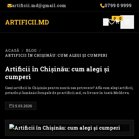
artificii.md@gmail.com
0799 0 9999
0
0
ARTIFICII.MD
ACASĂ
/
BLOG
/
ARTIFICII ÎN CHIȘINĂU: CUM ALEGI ȘI CUMPERI
Artificii în Chișinău: cum alegi și
cumperi
Cauți artificii în Chișinău pentru nuntă sau petrecere? Află cum alegi artificii,
petarde și lumânări bengale de pe artificii.md, cu livrare în toată Moldova.
15.03.2026