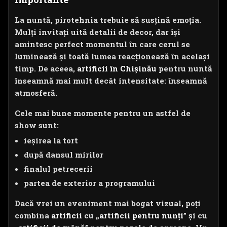
La nuntă, pirotehnia trebuie să susțină emoția.
Mulți invitați uită detalii de decor, dar își
amintesc perfect momentul în care cerul se
luminează și toată lumea reacționează în același
timp. De aceea,
artificii în Chișinău
pentru nuntă
înseamnă mai mult decât intensitate: înseamnă
atmosferă.
Cele mai bune momente pentru un astfel de
show sunt:
ieșirea la tort
după dansul mirilor
finalul petrecerii
partea de exterior a programului
Dacă vrei un eveniment mai bogat vizual, poți
combina
artificii
cu „
artificii pentru nunți
” și cu