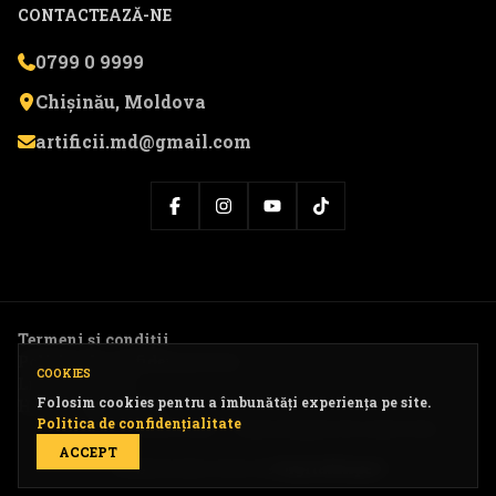
CONTACTEAZĂ-NE
0799 0 9999
Chișinău, Moldova
artificii.md@gmail.com
Termeni și condiții
Politica de confidențialitate
COOKIES
Livrare și retur
Folosim cookies pentru a îmbunătăți experiența pe site.
Harta website-ului
Politica de confidențialitate
© 2026 Artificii.md — Toate drepturile rezervate.
ACCEPT
Website dezvoltat de
DigitalExpert