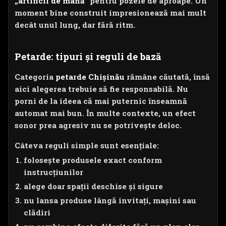
„
artificii de mână
” pentru pozele de aproape. Un
moment bine construit impresionează mai mult
decât unul lung, dar fără ritm.
Petarde: tipuri și reguli de bază
Categoria
petarde Chișinău
rămâne căutată, însă
aici alegerea trebuie să fie responsabilă. Nu
porni de la ideea că mai puternic înseamnă
automat mai bun. În multe contexte, un efect
sonor prea agresiv nu se potrivește deloc.
Câteva reguli simple sunt esențiale:
folosește produsele exact conform
instrucțiunilor
alege doar spații deschise și sigure
nu lansa produse lângă invitați, mașini sau
clădiri