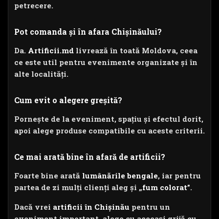
petrecere.
Pot comanda și în afara Chișinăului?
Da.
Artificii.md
livrează în toată Moldova, ceea
ce este util pentru evenimente organizate și în
alte localități.
Cum evit o alegere greșită?
Pornește de la eveniment, spațiu și efectul dorit,
apoi alege produse compatibile cu aceste criterii.
Ce mai arată bine în afară de
artificii
?
Foarte bine arată
lumânările bengale
, iar pentru
partea de zi mulți clienți aleg și „
fum colorat
”.
Dacă vrei
artificii în Chișinău
pentru un
eveniment important, alege cu aceeași grijă cu