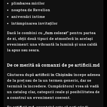
plimbarea mirilor
noaptea de Revelion
aniversări intime
întâmpinarea invitaților
Dacă le combini cu „
fum colorat
” pentru partea
de zi, obții două tipuri de atmosferă în același
eveniment: una vibrantă la lumină și una caldă
la apus sau seara.
De ce merită să comanzi de pe artificii.md
Căutarea după
artificii în Chișinău
începe adesea
de la preț sau de la un termen generic, dar se
termină la încredere. Cumpărătorul vrea să vadă
un catalog clar, categorii reale și posibilitatea de
a construi un eveniment coerent.
Pe
artificii.md
, avantajul este că poți gândi