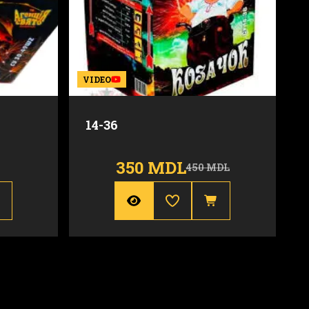
VIDEO
14-36
350 MDL
450 MDL
30 mm
Calibru
20 mm
35 m
Durata
15 sec.
25 sec.
Inaltime
20 m