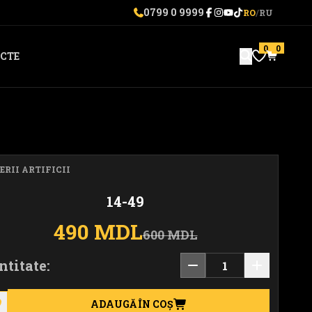
0799 0 9999
RO
/
RU
0
0
CTE
ERII ARTIFICII
14-49
490 MDL
600 MDL
ntitate:
ADAUGĂ ÎN COȘ