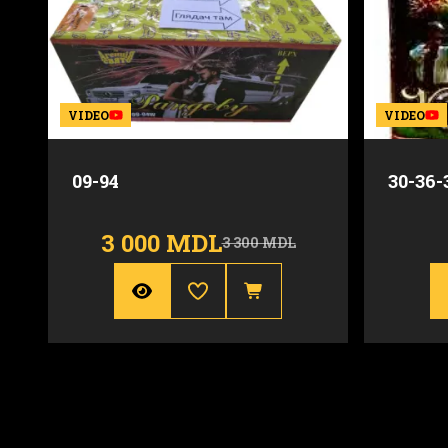
VIDEO
VIDEO
09-94
30-36-
3 000 MDL
3 300 MDL
Durata
75 sec.
Calibru
Numar focuri
94
Inaltime
Calibru
20mm-30mm
Durata