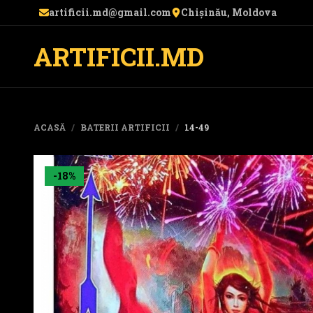
artificii.md@gmail.com
Chișinău, Moldova
ARTIFICII.MD
ACASĂ
/
BATERII ARTIFICII
/
14-49
-18%