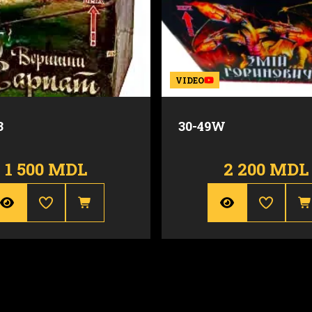
VIDEO
3
30-49W
1 500 MDL
2 200 MDL
30 mm
Calibru
35 m
Inaltime
55 sec.
Durata