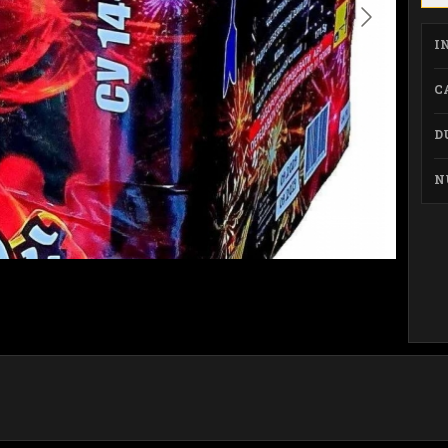
I
C
D
N