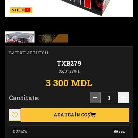
VIDEO
BATERII ARTIFICII
TXB279
SKU: 279-1
3 300 MDL
Cantitate:
ADAUGĂ ÎN COȘ
DURATA
60 sec.