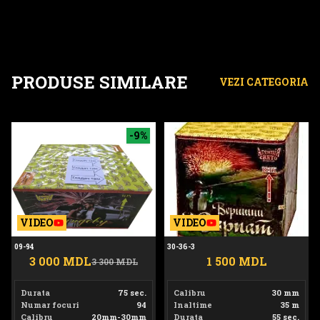
PRODUSE SIMILARE
VEZI CATEGORIA
09-94
30-36-3
-9%
VIDEO
VIDEO
09-94
30-36-3
3 000 MDL
1 500 MDL
3 300 MDL
Durata
75 sec.
Calibru
30 mm
Numar focuri
94
Inaltime
35 m
Calibru
20mm-30mm
Durata
55 sec.