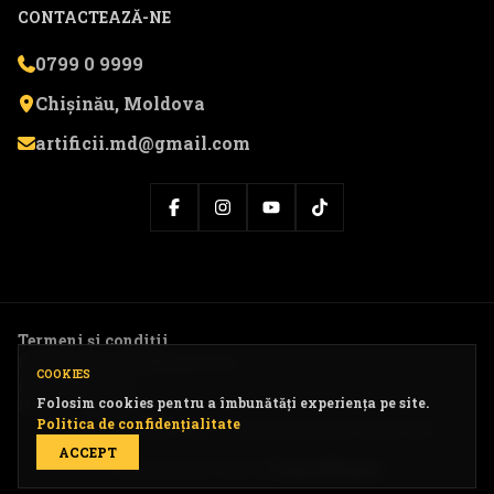
CONTACTEAZĂ-NE
0799 0 9999
Chișinău, Moldova
artificii.md@gmail.com
Termeni și condiții
Politica de confidențialitate
COOKIES
Livrare și retur
Folosim cookies pentru a îmbunătăți experiența pe site.
Harta website-ului
Politica de confidențialitate
© 2026 Artificii.md — Toate drepturile rezervate.
ACCEPT
Website dezvoltat de
DigitalExpert