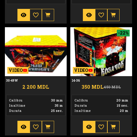
30-49W
14-36
-22%
VIDEO
VIDEO
30-49W
14-36
2 200 MDL
350 MDL
450 MDL
Calibru
30 mm
Calibru
20 mm
Inaltime
35 m
Durata
15 sec.
Durata
25 sec.
Inaltime
20 m