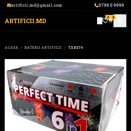
artificii.md@gmail.com
0799 0 9999
0
0
ARTIFICII.MD
ACASĂ
/
BATERII ARTIFICII
/
TXB279