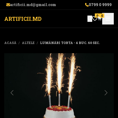
artificii.md@gmail.com
0799 0 9999
0
0
ARTIFICII.MD
ACASĂ
/
ALTELE
/
LUMÂNĂRI TORTA - 4 BUC. 60 SEC.