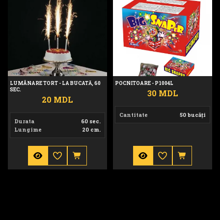
Lumânare tort - la bucată, 60 sec.
Pocnitoare - P1004L
LUMÂNARE TORT - LA BUCATĂ, 60
POCNITOARE - P1004L
SEC.
30 MDL
20 MDL
Cantitate
50 bucăți
Durata
60 sec.
Lungime
20 cm.