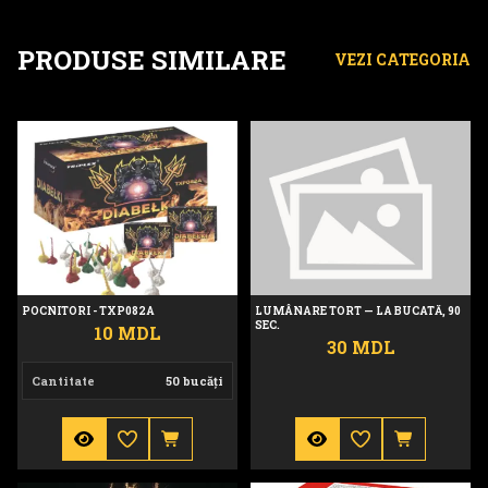
PRODUSE SIMILARE
VEZI CATEGORIA
Pocnitori - TXP082A
Lumânare tort — la bucată,
POCNITORI - TXP082A
LUMÂNARE TORT — LA BUCATĂ, 90
SEC.
10 MDL
30 MDL
Cantitate
50 bucăți